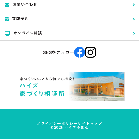
さまの同意を得ることが困難である場合
お問い合わせ
(4) 公衆衛生の向上又は児童の健全な育成の推進のために特に必要があ
る場合であって、お客さまの同意を得ることが困難である場合
来店予約
(5) 国又は地方公共団体等が公的な事務を実施する上で、協力する必要
がある場合であって、お客さまの同意を得ることにより当該事務の遂行
に支障を及ぼすおそれがある場合
オンライン相談
(6) 次項5．に掲げる者に対して提供する場合
5．お客様情報の開示
SNSをフォロー
当社が保有するお客さま情報に関して、お客さまご自身の情報の開示を
ご希望される場合には、お申し出いただいた方がご本人であることを確
認した上で、合理的な期間及び範囲で回答いたします。
6．お客様情報の訂正等
当社が保有するお客さま情報に関して、お客さまご自身の情報の利用停
止または消去をご希望される場合には、お申し出いただいた方がご本人
であることを確認した上で、合理的な期間及び範囲で利用停止又は消去
をいたします。
これらの情報等の一部又は全部を利用停止または消去した場合、不本意
ながらご要望にそったサービスの提供ができなくなることがありますの
で、ご理解とご協力を賜りますようお願い申し上げます。
プライバシーポリシー
サイトマップ
（なお、関係法令に基づき保有しております情報については、利用停止
©2025 ハイズ不動産
または消去のお申し出には応じられない場合があります。）