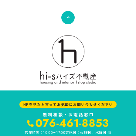
(2) お客さま情報の取扱いに関する規程を明確にし、従業者に周知徹底
します。また、取引先等に対しても適切にお客さま情報を取り扱うよう
に要請します。
(3) お客さま情報の収集に際しては、利用目的を特定して通知または公
表し、その利用目的にしたがってお客さま情報を取り扱います。
(4) お客さま情報の漏洩、紛失、改ざん等を防止するために必要な 対策
を講じて適切な管理を行います。
(5) 保有するお客さま情報について、お客さま本人からの開示、訂正、
削除、利用停止の依頼を所定の窓口でお受けして、誠意をもって対応い
たします。
具体的には、以下の内容に従ってお客さま情報の取り扱いをいたしま
す。
3．お客様の情報の利用目的
当社は、不動産についてのサービスをお客さまにご利用いただくにあた
り、各種の申込みの受付、訪問、提案、見積、各種の工事やサービス提
供等の機会に、当社が直接あるいは協力会社又は業務委託先等を通じ
て、お客さまの個人情報（お客さまの電子メールアドレス、氏名、住
HPを見たと言ってお気軽にお問い合わせください
所、電話番号等）を取得いたしますが、これらの個人情報は下記の目的
に利用させていただきます。
無料相談・お電話窓口
076-461-8853
(1) 不動産についてのサービスの提供
(2) 不動産についてのサービスのアフターサービスの提供
営業時間：10:00〜17:00
定休日：火曜日、水曜日 他
(3) 不動産についてのサービスのお知らせ・ＰＲ、調査・データ集積、