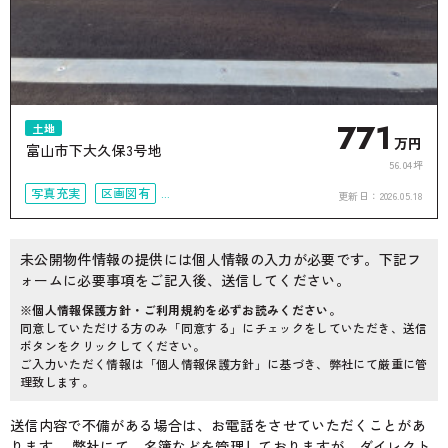
771
土地
万円
富山市下大久保3号地
56.04坪
写真充実
区画図有
更新日：
2026.05.18
50坪以上
接道6ｍ以上
未公開物件情報の提供には個人情報の入力が必要です。下記フ
ォームに必要事項をご記入後、送信してください。
※個人情報保護方針・ご利用規約を必ずお読みください。
同意していただける方のみ「同意する」にチェックをしていただき、送信
ボタンをクリックしてください。
ご入力いただく情報は「個人情報保護方針」に基づき、弊社にて厳重に管
理致します。
送信内容で不備がある場合は、お電話をさせていただくことがあ
ります。
弊社にて、名簿などを管理しておりますが、ダイレクト