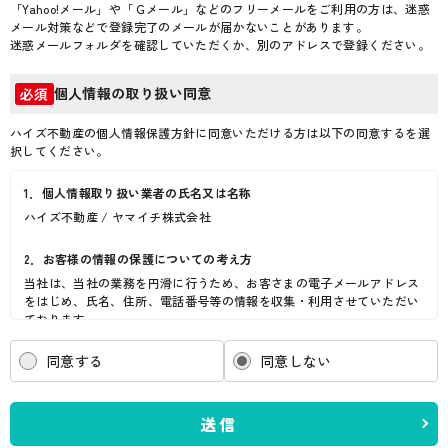
「Yahoo!メール」や「Ｇメール」などのフリーメールをご利用の方は、迷惑
メール対策などで登録完了のメールが届かないことがあります。
迷惑メールフォルダを確認していただくか、別のアドレスで登録ください。
個人情報の取り扱い同意
必須
ハイズ不動産の個人情報保護方針に同意いただける方は以下の同意するを選
択してください。
1．個人情報取り扱い業者の氏名又は名称
ハイズ不動産 / ヤマイチ株式会社
2．お客様の情報の保護についての考え方
当社は、当社の業務を円滑に行うため、お客さまの電子メールアドレス
をはじめ、氏名、住所、電話番号等の情報を収集・利用させていただい
ております。
当社は、これらのお客さまの個人情報（以下「お客さま情報」といいま
す。）の適正な保護を重大な責務と認識し、この責務を果たすために、
同意する
同意しない
次の方針の下でお客さま情報を取り扱います。
(1) お客さま情報に適用される個人情報の保護に関する法律その他の関
係法令を遵守し、適切に取り扱います。また、適宜取扱いの改善に努め
送信
ます。