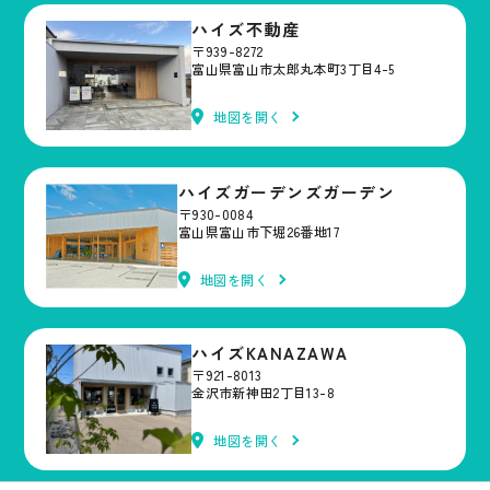
研究開発
ハイズ不動産
(4) ウェブサイトシステム管理会社（以下「サイト管理会社」といいま
す。）への提供。
〒939-8272
富山県富山市太郎丸本町3丁目4-5
(5) その他上記(1)から(4)に附随する業務の実施
なお、当社は、サイト管理会社が提供するサービス改善に必要な範囲
地図を開く
で、お客様の個人データをサイト管理会社に提供します。
このように提供された個人データにつきましては、サイト管理会社にお
いて管理されることとなります。
サイト管理会社は、そのサービスの改善・向上を目指すことに加え、メ
ハイズガーデンズガーデン
ールマガジンなどによる情報提供、お客様による購買の分析をして、当
〒930-0084
社の事業運営を改善するために、個人データ（お客様が指定された他の
富山県富山市下堀26番地17
方の宛先情報を除く）を利用します。
当社は、サイト管理会社に対し、個人情報保護法を遵守し、お客様のプ
地図を開く
ライバシーに配慮した個人情報の取り扱いをすることを規約などで義務
づけております。
ハイズKANAZAWA
4．お客様情報の第三者への開示・提供
〒921-8013
当社は、前項3．の利用目的に記載した場合及び以下のいずれかに該当
金沢市新神田2丁目13-8
する場合を除き、お客さま情報を第三者へ開示又は提供いたしません。
(1) ご本人の同意がある場合
地図を開く
(2) 法令に基づき開示・提供を求められた場合
(3) 人の生命、身体又は財産の保護のために必要な場合であって、お客