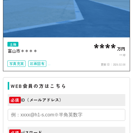
****
土地
万円
富山市＊＊＊＊
**坪
写真充実
区画図有
更新日：
2026.02.08
駅徒歩10分以内
50坪以上
接道6ｍ以上
WEB会員の方はこちら
ID（メールアドレス）
必須
パスワード
必須