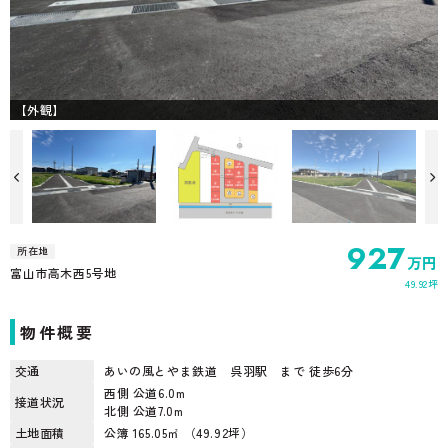
【外観】
927
所在地
万円
富山市高木西5号地
49.92坪
物件概要
交通
あいの風とやま鉄道 呉羽駅 まで 徒歩6分
西側 公道6.0m
接道状況
北側 公道7.0m
土地面積
公簿 165.05㎡ （49.92坪）