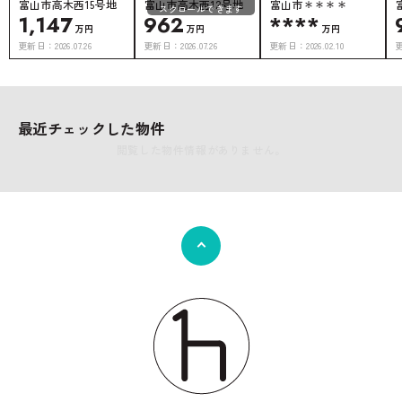
富山市高木西15号地
富山市高木西12号地
富山市＊＊＊＊
スクロールできます
1,147
962
****
万円
万円
万円
更新日：
2026.07.26
更新日：
2026.07.26
更新日：
2026.02.10
最近チェックした物件
閲覧した物件情報がありません。