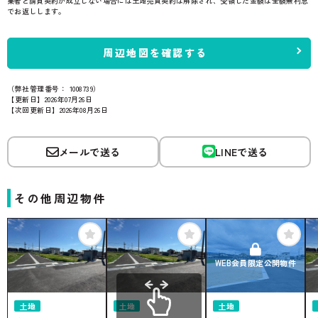
業者と請負契約が成立しない場合には土地売買契約は解除され、受領した金額は全額無利息
でお返しします。
周辺地図を確認する
（弊社管理番号： 1008739）
【更新日】2026年07月26日
【次回更新日】2026年08月26日
メールで送る
LINEで送る
その他周辺物件
WEB会員限定公開物件
土地
土地
土地