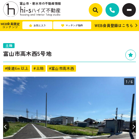
富山市・射水市の不動産情報
WEB会員限定
WEB会員登録はこちら
お気に入り
マッチング物件
コンテンツ
土地
富山市高木西5号地
#接道6ｍ以上
#土地
#富山市高木西
1
/6