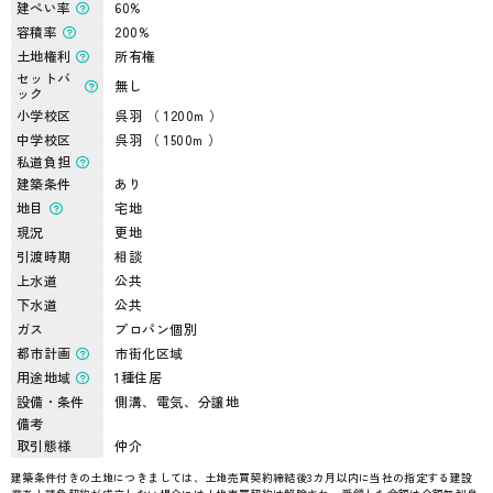
建ぺい率
60%
容積率
200%
土地権利
所有権
セットバ
無し
ック
小学校区
呉羽 （ 1200m ）
中学校区
呉羽 （ 1500m ）
私道負担
建築条件
あり
地目
宅地
現況
更地
引渡時期
相談
上水道
公共
下水道
公共
ガス
プロパン個別
都市計画
市街化区域
用途地域
1種住居
設備・条件
側溝、電気、分譲地
備考
取引態様
仲介
建築条件付きの土地につきましては、土地売買契約締結後3カ月以内に当社の指定する建設