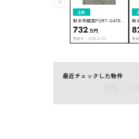
土地
射水市鏡宮PORT-GATE鏡
射水
732
8
宮 28号地
宮
万円
更新日：
2026.07.25
更
最近チェックした物件
閲覧した