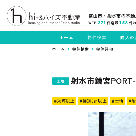
富山市・射水市の不動
371
158
WEB
件
店頭
件
2
ホーム
物件検索
購入の
ホーム
物件検索
物件詳細
射水市鏡宮PORT-
土地
#50坪以上
#接道6ｍ以上
#土地
#