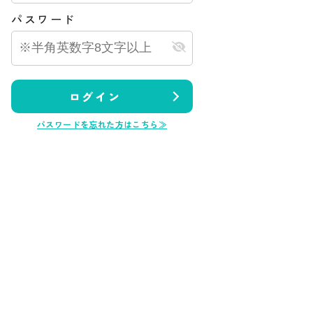
パスワード
土地
＊
射水市桜町
598
円
万円
.23
更新日：
2025.01.14
ログイン
パスワードを忘れた方はこちら≫