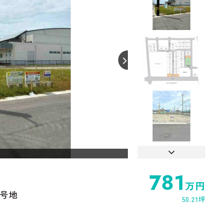
【間取り】
781
万円
9号地
50.21坪