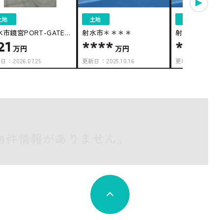
土地
土地
土地
市鏡宮PORT-GATE鏡
射水市＊＊＊＊
射水市＊＊＊
21
****
****
 9号地
万円
万円
万
新日：
2026.07.25
更新日：
2025.10.16
更新日：
2026.01
物件情報がありません。