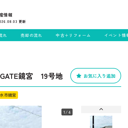
産情報
026.08.03
更新
流れ
売却の流れ
中古＋リフォーム
イベント情
GATE鏡宮 19号地
お気に入り追加
射水市鏡宮
1
/4