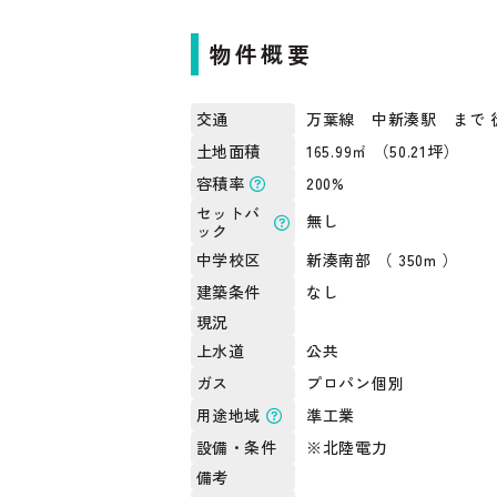
物件概要
万葉線 中新湊駅 まで 
交通
165.99㎡ （50.21坪）
土地面積
200%
容積率
セットバ
無し
ック
新湊南部 （ 350m ）
中学校区
なし
建築条件
現況
公共
上水道
プロパン個別
ガス
準工業
用途地域
※北陸電力
設備・条件
備考