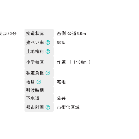
徒歩30分
西側 公道6.0m
接道状況
60%
建ぺい率
土地権利
作道 （ 1400m ）
小学校区
私道負担
宅地
地目
引渡時期
公共
下水道
市街化区域
都市計画