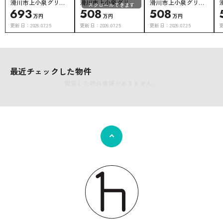
滑川市上小泉グリー
滑川市上小泉グリー
滑川市上小泉グリー
スクロールできます
693
508
508
ンタウン上小泉 7号地
ンタウン上小泉 4号
ンタウン上小泉 3号
万円
万円
万円
地
地
更新日：
2026.07.25
更新日：
2026.07.25
更新日：
2026.07.25
最近チェックした物件
閲覧した物件情報がありません。