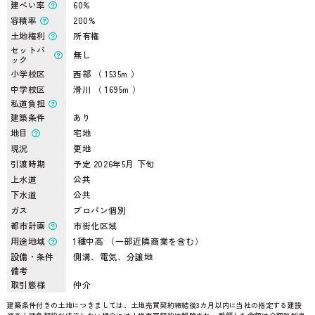
建ぺい率
60%
容積率
200%
土地権利
所有権
セットバ
無し
ック
小学校区
西部 （ 1535m ）
中学校区
滑川 （ 1695m ）
私道負担
建築条件
あり
地目
宅地
現況
更地
引渡時期
予定 2026年5月 下旬
上水道
公共
下水道
公共
ガス
プロパン個別
都市計画
市街化区域
用途地域
1種中高 （一部近隣商業を含む）
設備・条件
側溝、電気、分譲地
備考
取引態様
仲介
建築条件付きの土地につきましては、土地売買契約締結後3カ月以内に当社の指定する建設