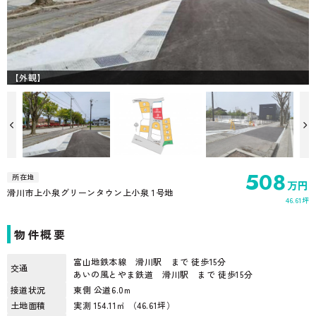
【外観】
508
所在地
万円
滑川市上小泉グリーンタウン上小泉 1号地
46.61坪
物件概要
富山地鉄本線 滑川駅 まで 徒歩15分
交通
あいの風とやま鉄道 滑川駅 まで 徒歩15分
接道状況
東側 公道6.0m
土地面積
実測 154.11㎡ （46.61坪）