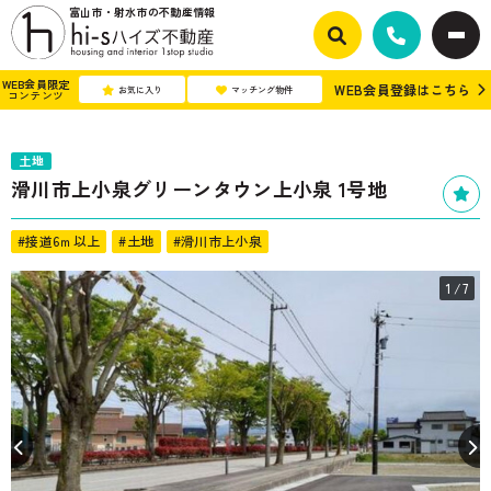
富山市・射水市の不動産情報
WEB会員限定
WEB会員登録はこちら
お気に入り
マッチング物件
コンテンツ
土地
滑川市上小泉グリーンタウン上小泉 1号地
#接道6ｍ以上
#土地
#滑川市上小泉
1
/7