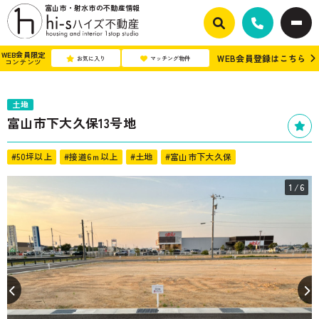
富山市・射水市の不動産情報
WEB会員限定
WEB会員登録はこちら
お気に入り
マッチング物件
コンテンツ
土地
富山市下大久保13号地
#50坪以上
#接道6ｍ以上
#土地
#富山市下大久保
1
/6