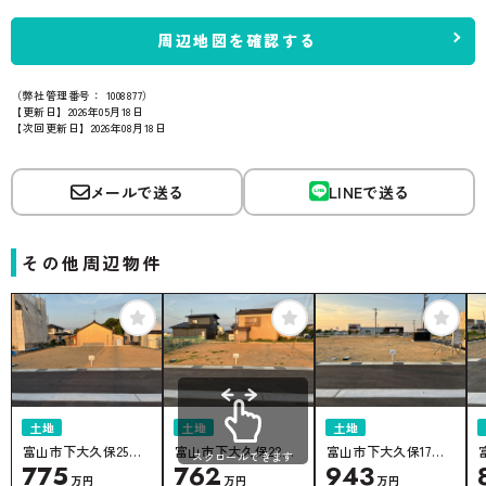
周辺地図を確認する
（弊社管理番号： 1008877）
【更新日】2026年05月18日
【次回更新日】2026年08月18日
メールで送る
LINEで送る
その他周辺物件
土地
土地
土地
富山市下大久保25号
富山市下大久保22号
富山市下大久保17号
スクロールできます
775
762
943
地
地
地
万円
万円
万円