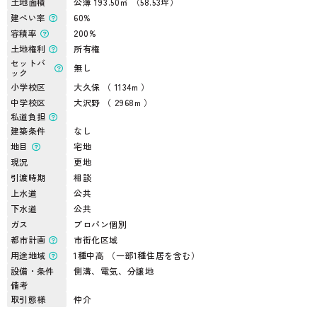
土地面積
公簿 193.50㎡ （58.53坪）
建ぺい率
60%
容積率
200%
土地権利
所有権
セットバ
無し
ック
小学校区
大久保 （ 1134m ）
中学校区
大沢野 （ 2968m ）
私道負担
建築条件
なし
地目
宅地
現況
更地
引渡時期
相談
上水道
公共
下水道
公共
ガス
プロパン個別
都市計画
市街化区域
用途地域
1種中高 （一部1種住居を含む）
設備・条件
側溝、電気、分譲地
備考
取引態様
仲介