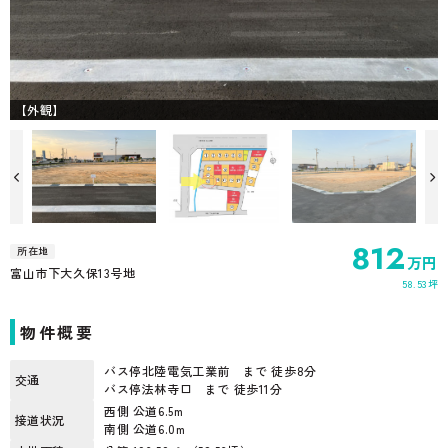
【外観】
13号地
812
所在地
万円
富山市下大久保13号地
58.53坪
物件概要
バス停北陸電気工業前 まで 徒歩8分
交通
バス停法林寺口 まで 徒歩11分
西側 公道6.5m
接道状況
南側 公道6.0m