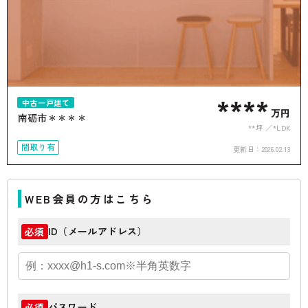
****
中古一戸建て
万円
南砺市＊＊＊＊
**坪
*LDK
間取り有
更新日：
2026.02.13
WEB会員の方はこちら
ID（メールアドレス）
必須
パスワード
必須