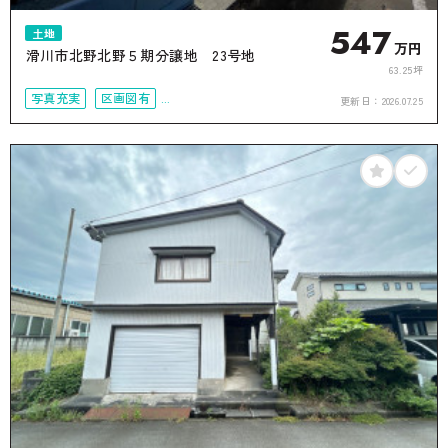
547
土地
万円
滑川市北野北野５期分譲地 23号地
63.25坪
写真充実
区画図有
更新日：
2026.07.25
50坪以上
接道6ｍ以上