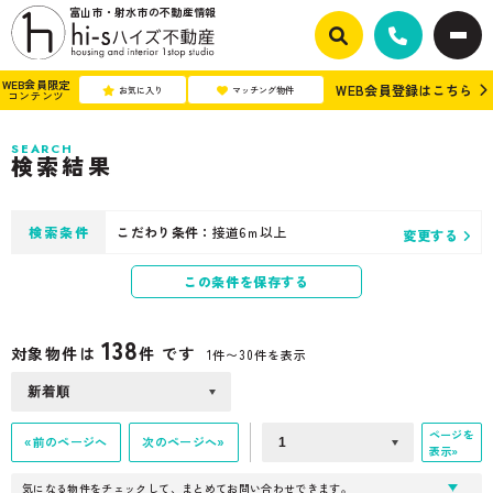
富山市・射水市の不動産情報
WEB会員限定
WEB会員登録はこちら
お気に入り
マッチング物件
コンテンツ
SEARCH
検索結果
検索条件
こだわり条件：
接道6ｍ以上
変更する
この条件を保存する
138
対象物件は
件 です
1件〜30件を表示
ページを
«前のページへ
次のページへ»
表示»
気になる物件をチェックして、まとめてお問い合わせできます。