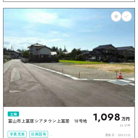
接道6ｍ以上
1,098
土地
万円
富山市上冨居シアタウン上冨居 18号地
60.57坪
写真充実
区画図有
更新日：
2026.07.26