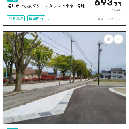
693
万円
滑川市上小泉グリーンタウン上小泉 7号地
54.00坪
写真充実
区画図有
更新日：
2026.07.25
50坪以上
接道6ｍ以上