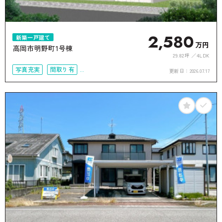
2,580
新築一戸建て
万円
高岡市明野町1号棟
29.82坪
4LDK
写真充実
間取り有
更新日：
2026.07.17
駐車場2台可
4LDK以上
接道6ｍ以上
上下水道完備
オール電化