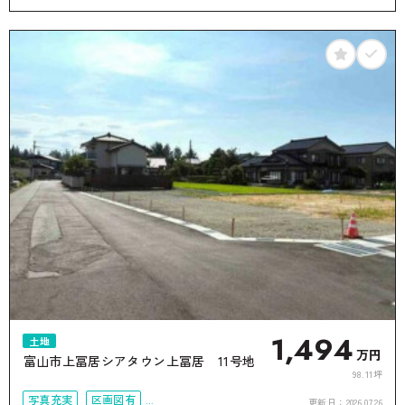
50坪以上
接道6ｍ以上
1,494
土地
万円
富山市上冨居シアタウン上冨居 11号地
98.11坪
写真充実
区画図有
更新日：
2026.07.26