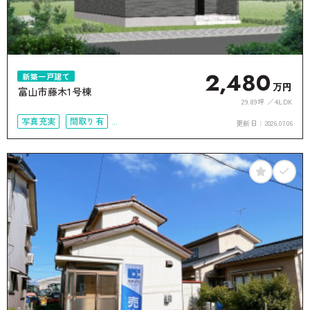
2,480
新築一戸建て
万円
富山市藤木1号棟
29.89坪
4LDK
写真充実
間取り有
更新日：
2026.07.06
4LDK以上
接道6ｍ以上
オール電化