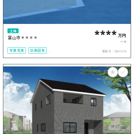
****
土地
万円
富山市＊＊＊＊
**坪
写真充実
区画図有
更新日：
2026.07.26
接道6ｍ以上