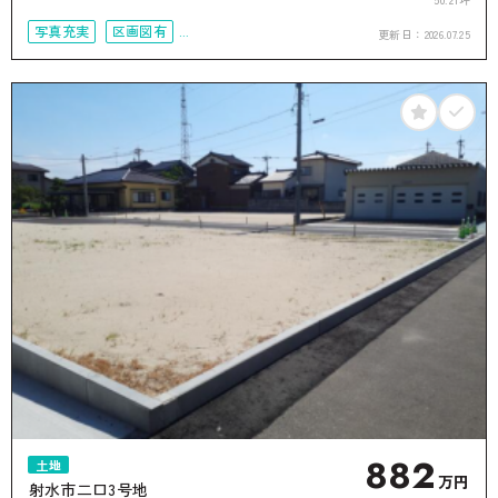
写真充実
区画図有
更新日：
2026.07.25
50坪以上
接道6ｍ以上
882
土地
万円
射水市二口3号地