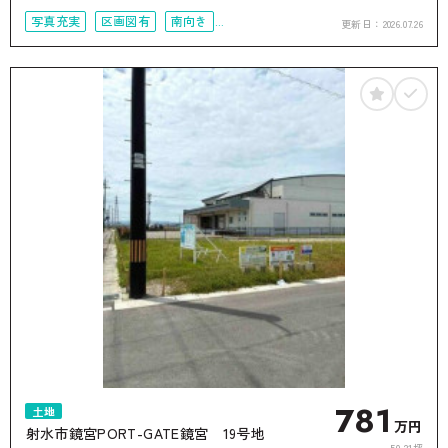
写真充実
区画図有
南向き
更新日：
2026.07.26
50坪以上
接道6ｍ以上
781
土地
万円
射水市鏡宮PORT-GATE鏡宮 19号地
50.21坪