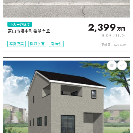
2,399
中古一戸建て
万円
富山市婦中町希望ケ丘
38.92坪
3SLDK
写真充実
間取り有
南向き
更新日：
2026.07.19
駐車場2台可
50坪以上
接道6ｍ以上
オール電化