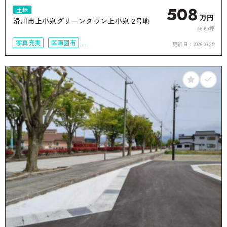
508
土地
万円
滑川市上小泉グリーンタウン上小泉 2号地
46.65坪
写真充実
区画図有
更新日：
2026.07.25
接道6ｍ以上