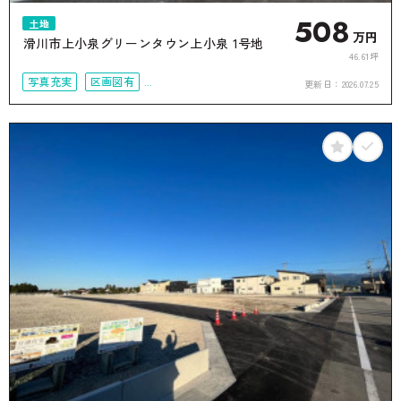
508
土地
万円
滑川市上小泉グリーンタウン上小泉 1号地
46.61坪
写真充実
区画図有
更新日：
2026.07.25
接道6ｍ以上