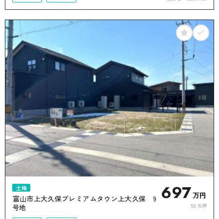
50坪以上
接道6ｍ以上
697
土地
万円
富山市上大久保プレミアムタウン上大久保 9
50.76坪
号地