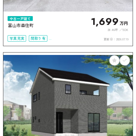
1,699
中古一戸建て
万円
富山市森住町
28.46坪
5DK
写真充実
間取り有
更新日：
2026.07.19
駐車場2台可
接道6ｍ以上