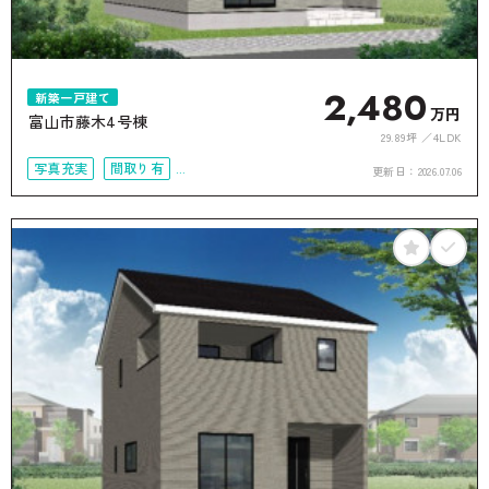
2,480
新築一戸建て
万円
富山市藤木4号棟
29.89坪
4LDK
写真充実
間取り有
更新日：
2026.07.06
4LDK以上
接道6ｍ以上
オール電化