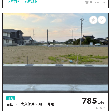
区画図有
50坪以上
更新日：
2026.07.26
接道6ｍ以上
785
土地
万円
富山市上大久保第２期 5号地
53.33坪