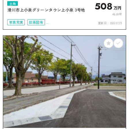
508
土地
万円
滑川市上小泉グリーンタウン上小泉 3号地
46.69坪
写真充実
区画図有
更新日：
2026.07.25
接道6ｍ以上