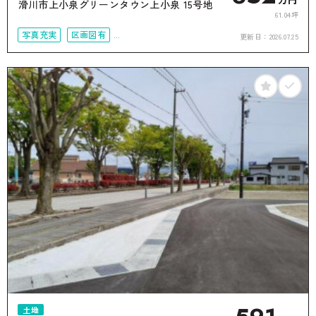
滑川市上小泉グリーンタウン上小泉 15号地
61.04坪
写真充実
区画図有
更新日：
2026.07.25
50坪以上
接道6ｍ以上
土地