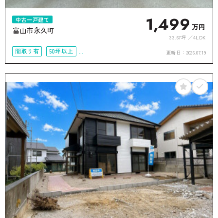
1,499
中古一戸建て
万円
富山市永久町
33.67坪
4LDK
間取り有
50坪以上
更新日：
2026.07.19
4LDK以上
接道6ｍ以上
オール電化