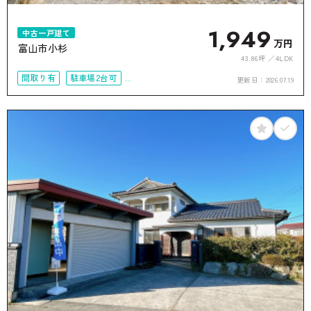
1,949
中古一戸建て
万円
富山市小杉
43.86坪
4LDK
間取り有
駐車場2台可
更新日：
2026.07.19
50坪以上
4LDK以上
接道6ｍ以上
上下水道完備