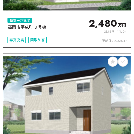
2,480
新築一戸建て
万円
高岡市平成町３号棟
29.89坪
4LDK
写真充実
間取り有
更新日：
2026.07.17
駐車場2台可
4LDK以上
接道6ｍ以上
上下水道完備
オール電化