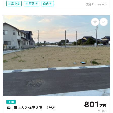
写真充実
区画図有
南向き
更新日：
2026.07.26
50坪以上
接道6ｍ以上
801
土地
万円
富山市上大久保第２期 4号地
53.32坪