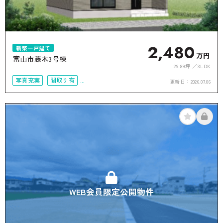
2,480
新築一戸建て
万円
富山市藤木3号棟
29.89坪
3LDK
写真充実
間取り有
更新日：
2026.07.06
接道6ｍ以上
オール電化
WEB会員限定公開物件