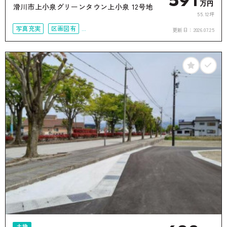
591
万円
滑川市上小泉グリーンタウン上小泉 12号地
55.12坪
写真充実
区画図有
更新日：
2026.07.25
50坪以上
接道6ｍ以上
土地