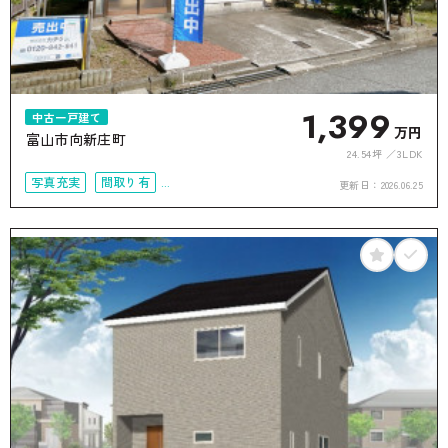
1,399
中古一戸建て
万円
富山市向新庄町
24.54坪
3LDK
写真充実
間取り有
更新日：
2026.06.25
駐車場2台可
接道6ｍ以上