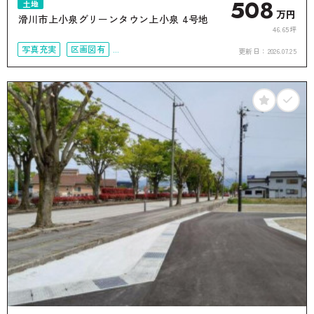
508
土地
万円
滑川市上小泉グリーンタウン上小泉 4号地
46.65坪
写真充実
区画図有
更新日：
2026.07.25
接道6ｍ以上