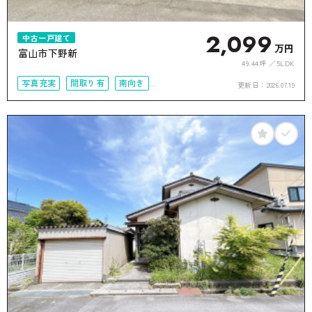
2,099
中古一戸建て
万円
富山市下野新
49.44坪
5LDK
写真充実
間取り有
南向き
更新日：
2026.07.19
駐車場2台可
接道6ｍ以上