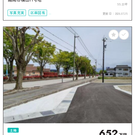
55.22坪
写真充実
区画図有
更新日：
2026.07.25
50坪以上
接道6ｍ以上
652
土地
万円