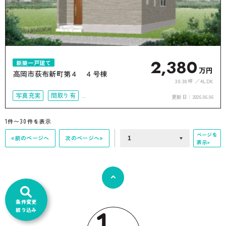
2,380
新築一戸建て
万円
高岡市荻布新町第４ ４号棟
30.38坪
4LDK
写真充実
間取り有
更新日：
2026.06.06
駐車場2台可
50坪以上
接道6ｍ以上
上下水道完備
1件〜30件を表示
オール電化
ページを
«前のページへ
次のページへ»
表示»
条件変更
絞り込み