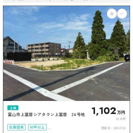
1,102
土地
万円
富山市上冨居シアタウン上冨居 24号地
60.10坪
区画図有
50坪以上
更新日：
2026.07.26