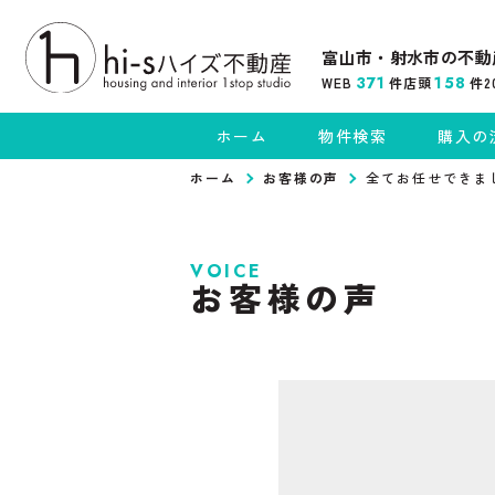
富山市・射水市の不動
371
158
WEB
件
店頭
件
2
ホーム
物件検索
購入の
ホーム
お客様の声
全てお任せできま
VOICE
お客様の声