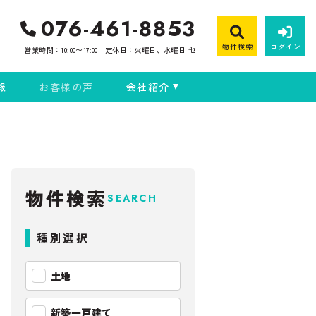
076-461-8853
物件検索
ログイン
営業時間：10:00〜17:00
定休日：火曜日、水曜日 他
報
お客様の声
会社紹介
物件検索
SEARCH
種別選択
土地
新築一戸建て