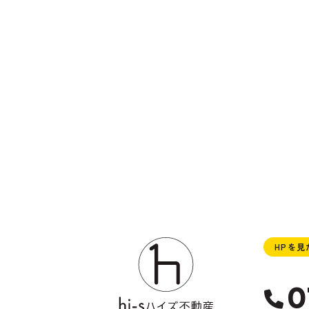
HPを
0